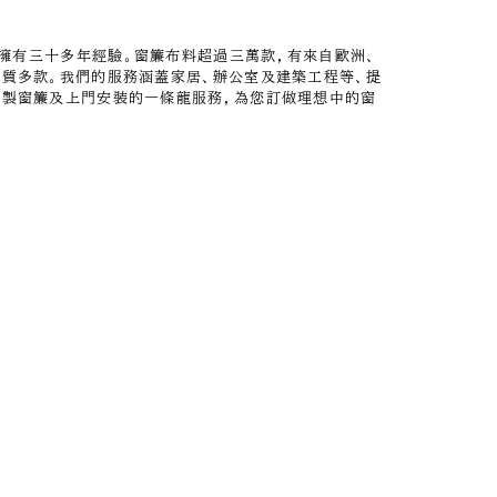
擁有三十多年經驗。窗簾布料超過三萬款，有來自歐洲、
優質多款。我們的服務涵蓋家居、辦公室及建築工程等、提
縫製窗簾及上門安裝的一條龍服務，為您訂做理想中的窗