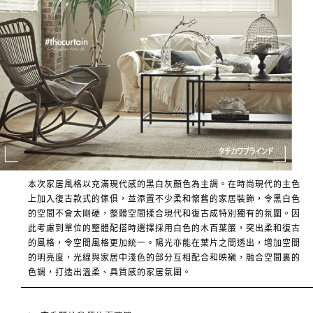
本次家居風格以充滿現代感的黑白灰顏色為主調。在時尚現代的主色
上加入復古款式的傢俱，並添置不少柔和懷舊的家居裝飾，令黑白色
的空間不會太剛硬，整體空間揉合現代和復古成特別獨有的氛圍。因
此考慮到單位的整體配搭時選擇採用白色的木百葉簾，突出柔和復古
的風格，令空間風格更加統一。陽光亦能在葉片之間透出，增加空間
的明亮度，光線與家居中淺色的部分互相配合和映襯，融合空間裏的
色調，打造出溫柔、具質感的家居氛圍。