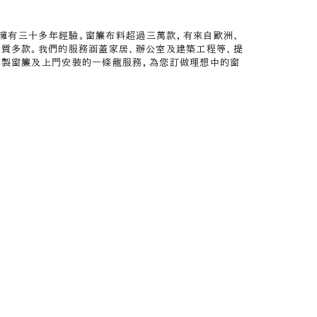
擁有三十多年經驗。窗簾布料超過三萬款，有來自歐洲、
優質多款。我們的服務涵蓋家居、辦公室及建築工程等、提
縫製窗簾及上門安裝的一條龍服務，為您訂做理想中的窗