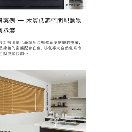
居案例 — 木質低調空間配動物
案捲簾
設計採用綠色基調配合動物圖案點綴的捲簾，
呈綠色的窗簾配合白色、啡色等大自然色系令
色調更顯協調…