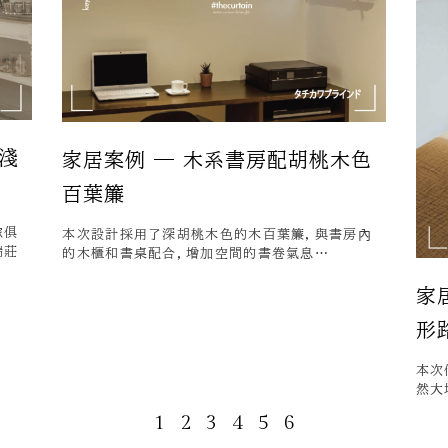
淺
家居案例 — 木系書房配胡桃木色
百葉簾
傢俱
本次設計採用了深胡桃木色的木百葉簾，與書房內
端莊
的木櫃和書桌配合，增加空間的書卷氣息…
家
形
本次
然大
1
2
3
4
5
6