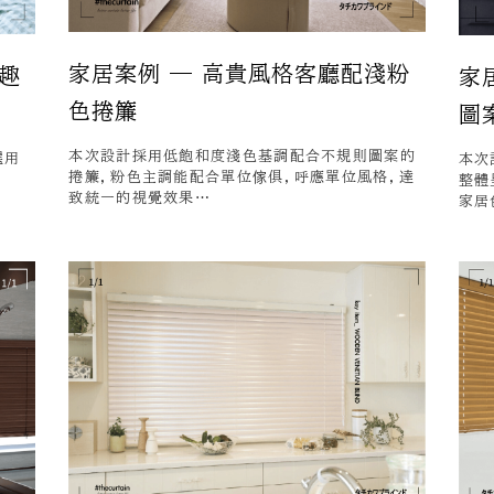
家居案例 — 高貴風格客廳配淺粉
趣
家
色捲簾
圖
本次設計採用低飽和度淺色基調配合不規則圖案的
選用
本次
捲簾，粉色主調能配合單位傢俱，呼應單位風格，達
整體
致統一的視覺效果…
家居