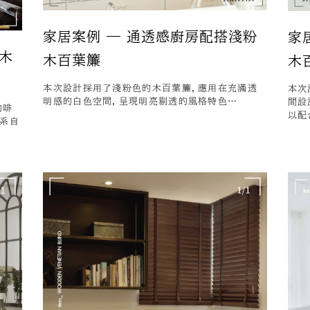
家居案例 — 通透感廚房配搭淺粉
家
木
木百葉簾
木
本次設計採用了淺粉色的木百葉簾，應用在充滿透
本次
明感的白色空間，呈現明亮剔透的風格特色…
間設
的啡
以配
木系自