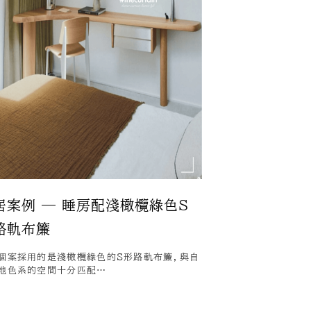
居案例 — 睡房配淺橄欖綠色S
路軌布簾
個案採用的是淺橄欖綠色的S形路軌布簾，與自
地色系的空間十分匹配…