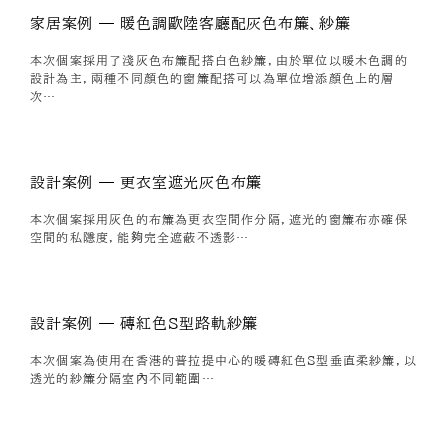
家居案例 — 暖色調歐陸客廳配灰色布簾、紗簾
本次個案採用了淺灰色布簾配搭白色紗簾，由於單位以暖木色調的
設計為主，兩種不同顏色的窗簾配搭可以為單位增添顏色上的層
次…
設計案例 — 更衣室遮光灰色布簾
本次個案採用灰色的布簾為更衣空間作分隔，遮光的窗簾布亦確保
空間的私隱度，能夠完全遮蔽不透影…
設計案例 — 磚紅色S型路軌紗簾
本次個案為使用在香港的普拉提中心的暖磚紅色S型垂直柔紗簾，以
透光的紗簾分隔室內不同範圍…