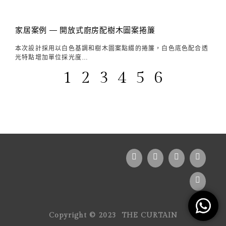
家居案例 — 開放式廚房配樹木圖案捲簾
本次設計採用以白色基調和樹木圖案點綴的捲簾，白色底色配合透
光特點增加單位採光度…
1
2
3
4
5
6
Copyright ©︎ 2023 THE CURTAIN