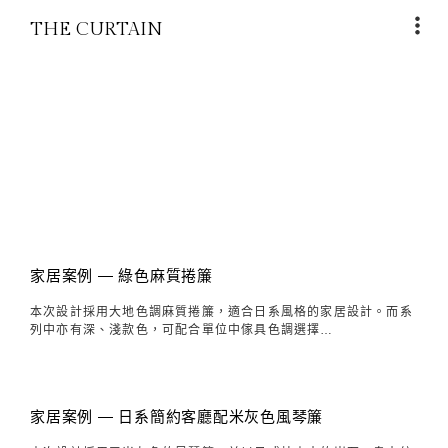
THE CURTAIN
家居案例 — 綠色麻質捲簾
本次設計採用大地色調麻質捲簾，適合日系風格的家居設計。而系
列中亦有深、淺款色，可配合單位中傢具色調選擇…
家居案例 — 日系簡約客廳配米灰色風琴簾